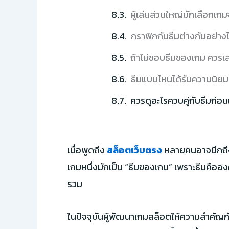
ผู้เล่นส่วนใหญ่มักเลือกเก
กราฟิกกับธีมต่างกันอย่าง
ถ้าไม่ชอบธีมของเกม ควรเล
ธีมแบบไหนได้รับความนิยมม
ควรดูอะไรควบคู่กับธีมก่อ
เมื่อพูดถึง
สล็อตเว็บตรง
หลายคนอาจนึกถึงฟี
เกมหนึ่งมักเป็น “ธีมของเกม” เพราะธีมคืออง
รวม
ในปัจจุบันผู้พัฒนาเกมสล็อตให้ความสำคัญก