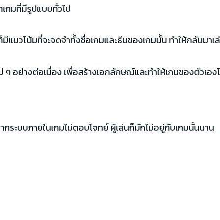
เกมที่มีรูปแบบทั่วไป
ก็มีแนวโน้มที่จะจดจำทั้งชื่อเกมและธีมของเกมนั้น ทำให้กลับมาเล่นซ
ม่ ๆ อย่างต่อเนื่อง เพื่อสร้างเอกลักษณ์และทำให้เกมของตัวเ
แต่หากระบบภายในเกมไม่ตอบโจทย์ ผู้เล่นก็มักไม่อยู่กับเกมนั้นนาน