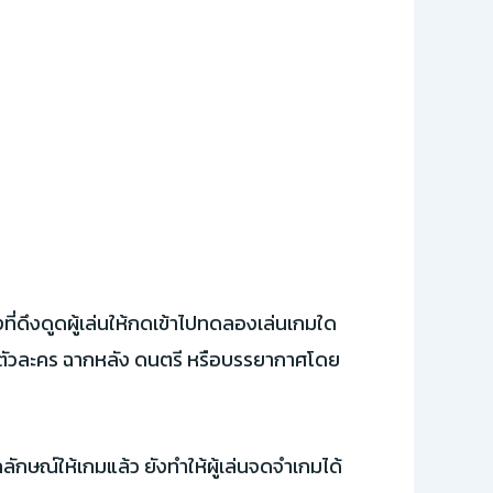
ที่ดึงดูดผู้เล่นให้กดเข้าไปทดลองเล่นเกมใด
เป็นตัวละคร ฉากหลัง ดนตรี หรือบรรยากาศโดย
กษณ์ให้เกมแล้ว ยังทำให้ผู้เล่นจดจำเกมได้