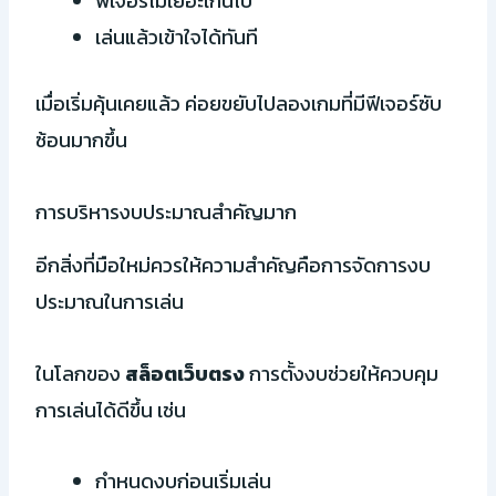
ฟีเจอร์ไม่เยอะเกินไป
เล่นแล้วเข้าใจได้ทันที
เมื่อเริ่มคุ้นเคยแล้ว ค่อยขยับไปลองเกมที่มีฟีเจอร์ซับ
ซ้อนมากขึ้น
การบริหารงบประมาณสำคัญมาก
อีกสิ่งที่มือใหม่ควรให้ความสำคัญคือการจัดการงบ
ประมาณในการเล่น
ในโลกของ
สล็อตเว็บตรง
การตั้งงบช่วยให้ควบคุม
การเล่นได้ดีขึ้น เช่น
กำหนดงบก่อนเริ่มเล่น