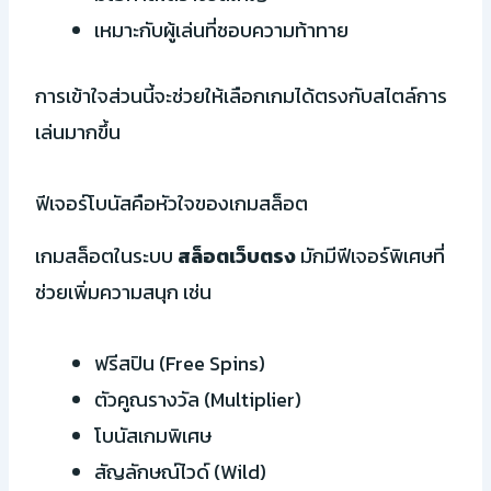
เหมาะกับผู้เล่นที่ชอบความท้าทาย
การเข้าใจส่วนนี้จะช่วยให้เลือกเกมได้ตรงกับสไตล์การ
เล่นมากขึ้น
ฟีเจอร์โบนัสคือหัวใจของเกมสล็อต
เกมสล็อตในระบบ
สล็อตเว็บตรง
มักมีฟีเจอร์พิเศษที่
ช่วยเพิ่มความสนุก เช่น
ฟรีสปิน (Free Spins)
ตัวคูณรางวัล (Multiplier)
โบนัสเกมพิเศษ
สัญลักษณ์ไวด์ (Wild)