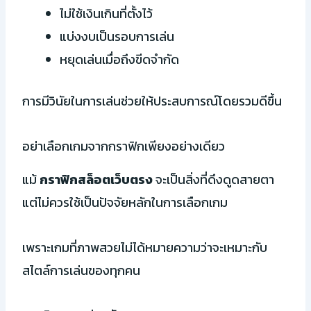
ไม่ใช้เงินเกินที่ตั้งไว้
แบ่งงบเป็นรอบการเล่น
หยุดเล่นเมื่อถึงขีดจำกัด
การมีวินัยในการเล่นช่วยให้ประสบการณ์โดยรวมดีขึ้น
อย่าเลือกเกมจากกราฟิกเพียงอย่างเดียว
แม้
กราฟิกสล็อตเว็บตรง
จะเป็นสิ่งที่ดึงดูดสายตา
แต่ไม่ควรใช้เป็นปัจจัยหลักในการเลือกเกม
เพราะเกมที่ภาพสวยไม่ได้หมายความว่าจะเหมาะกับ
สไตล์การเล่นของทุกคน