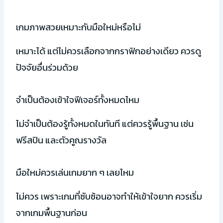
เกมภาพสวยเหมาะกับมือใหม่หรือไม่
เหมาะได้ แต่ไม่ควรเลือกจากกราฟิกอย่างเดียว ควรดู
ปัจจัยอื่นร่วมด้วย
จำเป็นต้องเข้าใจฟีเจอร์ทั้งหมดไหม
ไม่จำเป็นต้องรู้ทั้งหมดในทันที แต่ควรรู้พื้นฐาน เช่น
ฟรีสปิน และตัวคูณรางวัล
มือใหม่ควรเล่นเกมยาก ๆ เลยไหม
ไม่ควร เพราะเกมที่ซับซ้อนอาจทำให้เข้าใจยาก ควรเริ่ม
จากเกมพื้นฐานก่อน