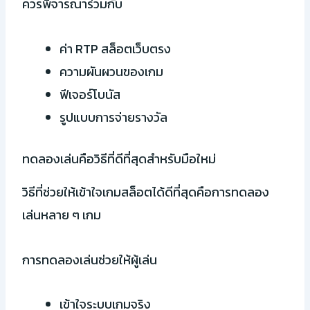
ควรพิจารณาร่วมกับ
ค่า RTP สล็อตเว็บตรง
ความผันผวนของเกม
ฟีเจอร์โบนัส
รูปแบบการจ่ายรางวัล
ทดลองเล่นคือวิธีที่ดีที่สุดสำหรับมือใหม่
วิธีที่ช่วยให้เข้าใจเกมสล็อตได้ดีที่สุดคือการทดลอง
เล่นหลาย ๆ เกม
การทดลองเล่นช่วยให้ผู้เล่น
เข้าใจระบบเกมจริง