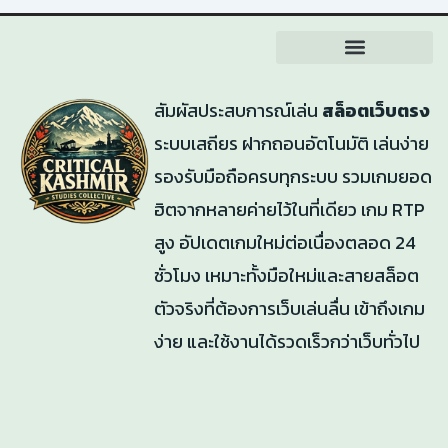
สัมผัสประสบการณ์เล่น
สล็อตเว็บตรง
ระบบเสถียร ฝากถอนอัตโนมัติ เล่นง่าย
รองรับมือถือครบทุกระบบ รวมเกมยอด
ฮิตจากหลายค่ายไว้ในที่เดียว เกม RTP
สูง อัปเดตเกมใหม่ต่อเนื่องตลอด 24
ชั่วโมง เหมาะทั้งมือใหม่และสายสล็อต
ตัวจริงที่ต้องการเว็บเล่นลื่น เข้าถึงเกม
ง่าย และใช้งานได้รวดเร็วกว่าเว็บทั่วไป